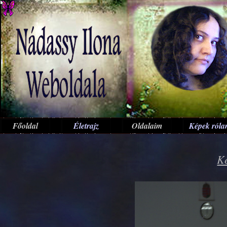
Főoldal
Életrajz
Oldalaim
Képek ról
Ké